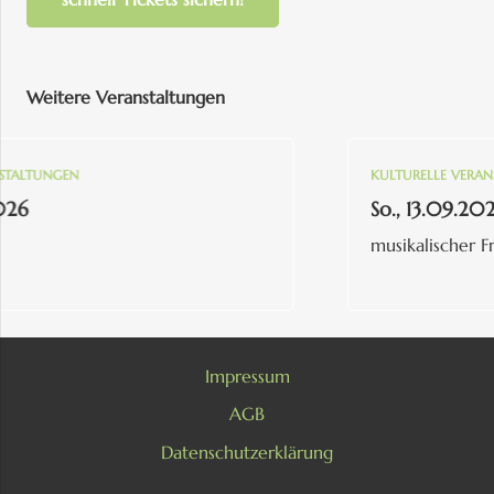
Weitere Veranstaltungen
ALTUNGEN
KULTURELLE VERANST
6
So., 13.09.2026
musikalischer Frü
Impressum
AGB
Datenschutzerklärung