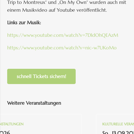
Trip to Montreux“ und „On My Own“ wurden auch mit
einem Musikvideo auf Youtube veröffentlicht.
Links zur Musik:
https://www.youtube.com/watch?v=7DldOhQEAzM
https://www.youtube.com/watch?v=nic-w7UKoMo
schnell Tickets sichern!
Weitere Veranstaltungen
LTUNGEN
KULTURELLE VERANSTA
So., 13.09.2026