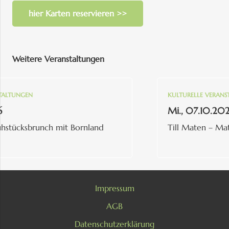
hier Karten reservieren >>
Weitere Veranstaltungen
UNGEN
KULTURELLE VERANSTALT
Mi., 07.10.2026
ücksbrunch mit Bornland
Till Maten – Maten
Impressum
AGB
Datenschutzerklärung